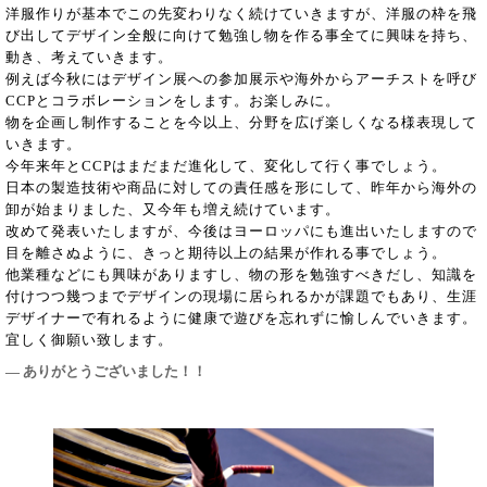
洋服作りが基本でこの先変わりなく続けていきますが、洋服の枠を飛
び出してデザイン全般に向けて勉強し物を作る事全てに興味を持ち、
動き、考えていきます。
例えば今秋にはデザイン展への参加展示や海外からアーチストを呼び
CCPとコラボレーションをします。お楽しみに。
物を企画し制作することを今以上、分野を広げ楽しくなる様表現して
いきます。
今年来年とCCPはまだまだ進化して、変化して行く事でしょう。
日本の製造技術や商品に対しての責任感を形にして、昨年から海外の
卸が始まりました、又今年も増え続けています。
改めて発表いたしますが、今後はヨーロッパにも進出いたしますので
目を離さぬように、きっと期待以上の結果が作れる事でしょう。
他業種などにも興味がありますし、物の形を勉強すべきだし、知識を
付けつつ幾つまでデザインの現場に居られるかが課題でもあり、生涯
デザイナーで有れるように健康で遊びを忘れずに愉しんでいきます。
宜しく御願い致します。
― ありがとうございました！！