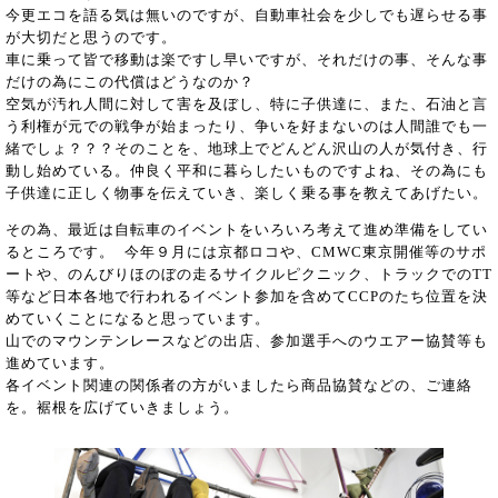
今更エコを語る気は無いのですが、自動車社会を少しでも遅らせる事
が大切だと思うのです。
車に乗って皆で移動は楽ですし早いですが、それだけの事、そんな事
だけの為にこの代償はどうなのか？
空気が汚れ人間に対して害を及ぼし、特に子供達に、また、石油と言
う利権が元での戦争が始まったり、争いを好まないのは人間誰でも一
緒でしょ？？？そのことを、地球上でどんどん沢山の人が気付き、行
動し始めている。仲良く平和に暮らしたいものですよね、その為にも
子供達に正しく物事を伝えていき、楽しく乗る事を教えてあげたい。
その為、最近は自転車のイベントをいろいろ考えて進め準備をしてい
るところです。 今年９月には京都ロコや、CMWC東京開催等のサポ
ートや、のんびりほのぼの走るサイクルピクニック、トラックでのTT
等など日本各地で行われるイベント参加を含めてCCPのたち位置を決
めていくことになると思っています。
山でのマウンテンレースなどの出店、参加選手へのウエアー協賛等も
進めています。
各イベント関連の関係者の方がいましたら商品協賛などの、ご連絡
を。裾根を広げていきましょう。