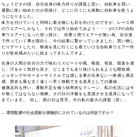
ちょうどその頃、自分自身の体力作りが課題と思い、自転車を買い、
通勤に使い始めたのが切掛け、どこに行くにも移動に自転車を使うよ
うになりました。
体力を付けていくと同時に着る物にも目を向けたのですが、レース用
のウエアーしかなく、それでは作り始めてみよう・・・がCCPの自転
車ウエアーになった切っ掛け。 街乗り用ウエアーが無い為、自分達
で作っていく事が面白く、今の結果に繋がっていきました。買い物し
たりデートしたり、映画を見に行くにも着ていける自転車ウエアー作
りが使命感みたいに始まってきたんですよ。
生身の人間が自分の力で味わうスピードや風、嗅覚、視覚、聴覚を感
じ、汗をかく気持ち良さ、どこまでも走り抜けられるような開放感、
ジョギングやモーターサイクルでは感じる事が出来ない一体感と満足
感、歴史も最も古く遠くへ早く移動できる道具としての価値。
健康志向も伴い、運動不足を補う効率的なマシーン。私の生活には今
や無くてはならない相棒。その日の洋服をも意識させる道具になって
きています。 但し、雨の日は苦手。今の私の最大の課題（笑）。
― 環境配慮や社会貢献を積極的にされているのは何故ですか？