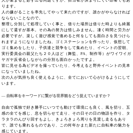
人が集まると必ず出る問題ですが、担当者が決まりにくい部署でもあ
ります。
人の嫌がることを率先してやって来たのですが、誰かがやらなければ
ならないことなので。
整理し分別して処理していく事と、借りた場所は借りた時よりも綺麗
にして還すが基本。その為の努力は惜しみません。凄く時間と労力が
必要ですが、楽しく遊び感覚で進めると何をしても面白さを見つけら
れますようになりましたね、ゴミステーションを作ったり、仮想して
ゴミ集めをしたり、子供達と競争をして集めたり、イベントの翌朝、
実行委員会の親父たち２０人ほど（舞監、PA、制作等）がワイワイガ
ヤガヤ反省会しながらの分別も面白かったですよ。
皆に見せる為ビデオを撮っていたり、今考えると野外イベントの見本
になっていましたね。
次の人が気持ち良く使えるように、全てにおいて心がけるようにして
います。
― 自転車をキーワードに繋がる世界観をどう捉えていますか？
自由で孤独で好き勝手にいつでも動けて環境にも良く、風を切り、五
感の全てを感じ、息を切らせて走り、その日その日の物語を作り、タ
ラタラのんびり回すもよし、きょろきょろ周りを見渡し走るもあり
で、誰でも乗れるものであり、この何年かまた新たに自転車の魅力を
感じています。