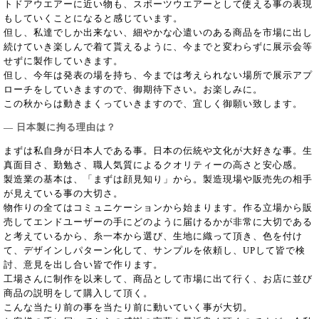
トドアウエアーに近い物も、スポーツウエアーとして使える事の表現
もしていくことになると感じています。
但し、私達でしか出来ない、細やかな心遣いのある商品を市場に出し
続けていき楽しんで着て貰えるように、今までと変わらずに展示会等
せずに製作していきます。
但し、今年は発表の場を持ち、今までは考えられない場所で展示アプ
ローチをしていきますので、御期待下さい。お楽しみに。
この秋からは動きまくっていきますので、宜しく御願い致します。
― 日本製に拘る理由は？
まずは私自身が日本人である事。日本の伝統や文化が大好きな事。生
真面目さ、勤勉さ、職人気質によるクオリティーの高さと安心感。
製造業の基本は、「まずは顔見知り」から。製造現場や販売先の相手
が見えている事の大切さ。
物作りの全てはコミュニケーションから始まります。作る立場から販
売してエンドユーザーの手にどのように届けるかが非常に大切である
と考えているから、糸一本から選び、生地に織って頂き、色を付け
て、デザインしパターン化して、サンプルを依頼し、UPして皆で検
討、意見を出し合い皆で作ります。
工場さんに制作を以来して、商品として市場に出て行く、お店に並び
商品の説明をして購入して頂く。
こんな当たり前の事を当たり前に動いていく事が大切。