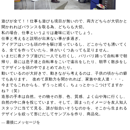
遊びが全て！！仕事も遊びも境目が無いので、両方どちらが大切かと
聞かれればバランスを取る為、どちらも大切。
私の場合、仕事というよりは趣味に近いでしょう。
仕事と考えると説明が出来ない事が多過ぎ。
アイデアはいつも頭の中を駆け巡っているし、どこからでも湧いてく
る、全てを作っていたら、体がいくつあっても足りません。
いまだに夜クラブ遊びに一人でも行くし、バリバリ踊って自転車で朝
帰り、昼には息子達と自転車をこいで遠出をしたり、朝早く散歩をし
てデザインを頭の中でまとめてみたり。
動いているのが大好きで、動きながら考えるのは、子供の頃からの癖
でもあります。 改めて原動力を聞かれれば、家族や友人達・・・。
今までもこれからも、ずうっと続く。ちょっとかっこつけてますか
ね？（笑）
造形の手本は自然。その物その形、色、質感、よく山や海に行くし、
自然の中に身を投じています。そして、固まったイメージを友人知人
スタッフに当てて見る、誰が似合いそうなのかを、そこから生まれる
デザインを絞って形にだしてサンプルを作り、商品化。
― 最後にメッセージを