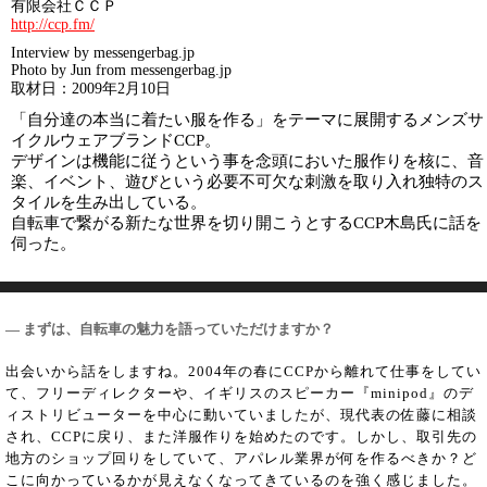
有限会社ＣＣＰ
http://ccp.fm/
Interview by messengerbag.jp
Photo by Jun from messengerbag.jp
取材日：2009年2月10日
「自分達の本当に着たい服を作る」をテーマに展開するメンズサ
イクルウェアブランドCCP。
デザインは機能に従うという事を念頭においた服作りを核に、音
楽、イベント、遊びという必要不可欠な刺激を取り入れ独特のス
タイルを生み出している。
自転車で繋がる新たな世界を切り開こうとするCCP木島氏に話を
伺った。
― まずは、自転車の魅力を語っていただけますか？
出会いから話をしますね。2004年の春にCCPから離れて仕事をしてい
て、フリーディレクターや、イギリスのスピーカー『minipod』のデ
ィストリビューターを中心に動いていましたが、現代表の佐藤に相談
され、CCPに戻り、また洋服作りを始めたのです。しかし、取引先の
地方のショップ回りをしていて、アパレル業界が何を作るべきか？ど
こに向かっているかが見えなくなってきているのを強く感じました。