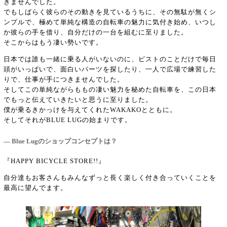
きませんでした。
でもしばらく彼らのその動きを見ているうちに、その無駄が無くシ
ンプルで、極めて単純な構造の自転車の魅力に気付き始め、いつし
か彼らの手を借り、自分だけの一台を組むに至りました。
そこからはもう凄い勢いです。
日本では誰も一緒に乗る人がいないのに、ピストのことだけで毎日
頭がいっぱいで、面白いパーツを探したり、一人で広場で練習した
りで、仕事が手につきませんでした。
そしてこの単純ながらももの凄い魅力を秘めた自転車を、この日本
でもっと伝えていきたいと思うに至りました。
僕が乗るきかっけを与えてくれたWAKAKOとともに。
そしてそれがBLUE LUGの始まりです。
― Blue Lugのショップコンセプトは？
『HAPPY BICYCLE STORE!!』
自分達もお客さんもみんなずっと長く楽しく付き合っていくことを
最高に望んでます。