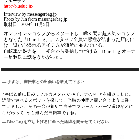
ブルーラグ
http://bluelug.jp/
Interview by messengerbag.jp
Photo by Jun from messengerbag.jp
取材日：2009年11月5日
オンラインショップからスタートし、瞬く間に超人気ショップ
となった「Blue Lug」。スタッフ全員の感性が詰まった店内に
は、遊び心溢れるアイテムが随所に並んでいる。
自転車の魅力をここ初台から発信しつづける、Blue Lug オーナ
ー足利氏に話をうかがった。
― まずは、自転車との出会いを教えて下さい
7年ほど前に初めてフルカスタムで24インチのMTBを組みました。
近所で遊べるスポットを探して、当時の仲間と競い合うように乗っ
ていました。その一台が初めて自分でフレーム・パーツ選びなどに
こだわって1から組んだ自転車ですね。
― Blue Lugを立ち上げるに至った経緯を聞かせてください