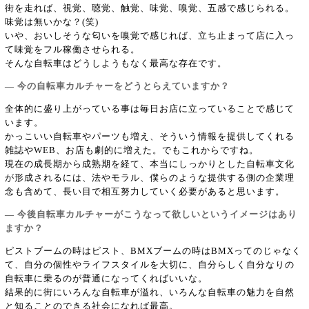
街を走れば、視覚、聴覚、触覚、味覚、嗅覚、五感で感じられる。
味覚は無いかな？(笑)
いや、おいしそうな匂いを嗅覚で感じれば、立ち止まって店に入っ
て味覚をフル稼働させられる。
そんな自転車はどうしようもなく最高な存在です。
― 今の自転車カルチャーをどうとらえていますか？
全体的に盛り上がっている事は毎日お店に立っていることで感じて
います。
かっこいい自転車やパーツも増え、そういう情報を提供してくれる
雑誌やWEB、お店も劇的に増えた。でもこれからですね。
現在の成長期から成熟期を経て、本当にしっかりとした自転車文化
が形成されるには、法やモラル、僕らのような提供する側の企業理
念も含めて、長い目で相互努力していく必要があると思います。
― 今後自転車カルチャーがこうなって欲しいというイメージはあり
ますか？
ピストブームの時はピスト、BMXブームの時はBMXってのじゃなく
て、自分の個性やライフスタイルを大切に、自分らしく自分なりの
自転車に乗るのが普通になってくればいいな。
結果的に街にいろんな自転車が溢れ、いろんな自転車の魅力を自然
と知ることのできる社会になれば最高。